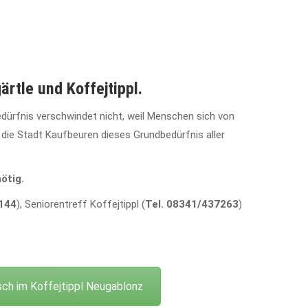
rtle und Koffejtippl.
edürfnis verschwindet nicht, weil Menschen sich von
die Stadt Kaufbeuren dieses Grundbedürfnis aller
ötig.
144
), Seniorentreff Koffejtippl (
Tel.
08341/437263
)
sch im Koffejtippl Neugablonz